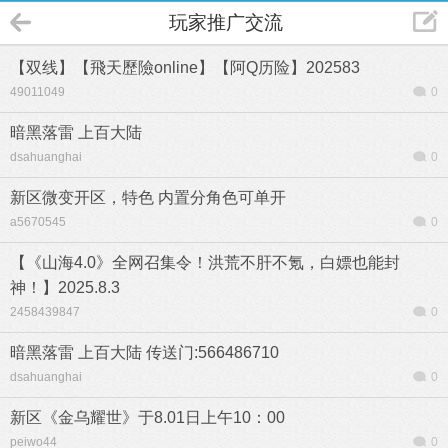
玩家推广交流
【双线】【飛天歷險online】【阿Q历险】202583
49011049
0
暗黑落雷 上百大陆
dsahuanghai
0
新区微变开区，特色 内置分角色可单开
a5670545
0
【《山海4.0》全网召集令！洪荒不肝不氪，白嫖也能封
神！】2025.8.3
2458439847
0
暗黑落雷 上百大陆 传送门:566486710
dsahuanghai
0
新区《金乌耀世》于8.01日上午10：00
peiwo44
0