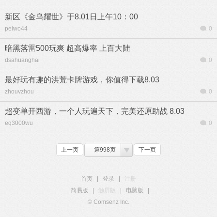
新区《金乌耀世》于8.01日上午10：00
peiwo44
0
暗黑落雷500玩爽 超高爆率 上百大陆
dsahuanghai
0
最好玩有趣的洪荒卡牌游戏，你值得下载8.03
zhouvzhou
0
超变单开西游，一个人玩遍天下，完美还原助战 8.03
eq3000wu
0
上一页
第998页
下一页
首页
|
登录
|
注册
简易版
|
触屏版
|
电脑版
|
© Comsenz Inc.