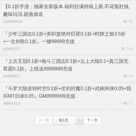
【0.1折手游：独家全新版本.福利拉满持续上新,不花冤枉钱.
趣味玩法.超值放送
x19930424
98
『少年三国志0.1折+美职篮绝对巨星0.1折+时隙之旅3.5折
+一念剑歌0.1折』一键99999充值
a8864323
146
『上古王冠0.1折+格斗三国志0.1折+云上大陆0.1+真三国无
双霸0.1折』上线送9999999充值
a8864323
45
『斗罗大陆逆转时空0.1折+仗剑封魔0.1折+武林闲侠0.05+我
叫MT归来0.05』GM9999999充值
a8864323
71
上一页
第1页
下一页