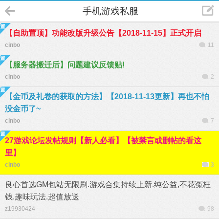
手机游戏私服
【自助置顶】功能改版升级公告【2018-11-15】正式开启
cinbo
11
【服务器搬迁后】问题建议反馈贴!
cinbo
2
【金币及礼卷的获取的方法】【2018-11-13更新】再也不怕
没金币了~
cinbo
7
27游戏论坛发帖规则【新人必看】【被禁言或删帖的看这
里】
cinbo
3
良心首选GM包站无限刷.游戏合集持续上新.纯公益,不花冤枉
钱.趣味玩法.超值放送
z19930424
98