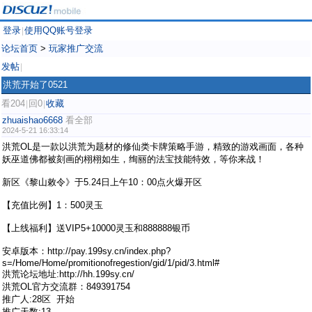
登录
使用QQ账号登录
|
论坛首页
>
玩家推广交流
发帖
|
洪荒开始了0521
看204
回0
收藏
|
|
zhuaishao6668
看全部
2024-5-21 16:33:14
洪荒OL是一款以洪荒为题材的修仙类卡牌策略手游，精致的游戏画面，各种
妖巫道佛都被刻画的栩栩如生，绚丽的法宝技能特效，等你来战！
新区《黎山敕令》于5.24日上午10：00点火爆开区
【充值比例】1：500灵玉
【上线福利】送VIP5+10000灵玉和888888银币
安卓版本：http://pay.199sy.cn/index.php?
s=/Home/Home/promitionofregestion/gid/1/pid/3.html#
洪荒论坛地址:http://hh.199sy.cn/
洪荒OL官方交流群：849391754
推广人:28区 开始
推广天数:13