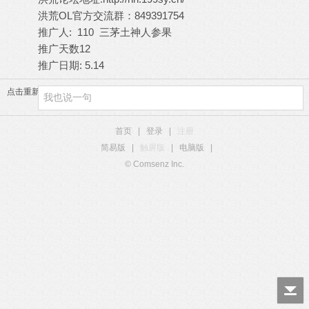
洪荒OL官方交流群：849391754
推广人: 110 三茅土神人参果
推广天数12
推广日期: 5.14
点击重新加载
首页
|
登录
|
注册
简易版
|
触屏版
|
电脑版
|
© Comsenz Inc.