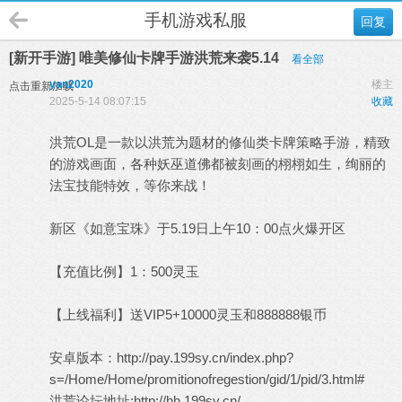
手机游戏私服
回复
[新开手游] 唯美修仙卡牌手游洪荒来袭5.14
看全部
yan2020
楼主
点击重新加载
2025-5-14 08:07:15
收藏
洪荒OL是一款以洪荒为题材的修仙类卡牌策略手游，精致
的游戏画面，各种妖巫道佛都被刻画的栩栩如生，绚丽的
法宝技能特效，等你来战！
新区《如意宝珠》于5.19日上午10：00点火爆开区
【充值比例】1：500灵玉
【上线福利】送VIP5+10000灵玉和888888银币
安卓版本：http://pay.199sy.cn/index.php?
s=/Home/Home/promitionofregestion/gid/1/pid/3.html#
洪荒论坛地址:http://hh.199sy.cn/