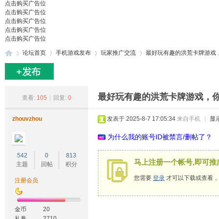
点击购买广告位
点击购买广告位
点击购买广告位
点击购买广告位
点击购买广告位
论坛首页
手机游戏发布
玩家推广交流
最好玩有趣的洪荒卡牌游戏，
27
»
›
›
›
最好玩有趣的洪荒卡牌游戏，你值
查看:
105
|
回复:
0
zhouvzhou
发表于 2025-8-7 17:05:34
来自手机
|
显
为什么我的账号ID被禁言/删帖了？
542
0
813
马上注册一个帐号,即可推
主题
回帖
积分
您需要
登录
才可以下载或查看，
注册会员
游
金币
20
礼卷
2710