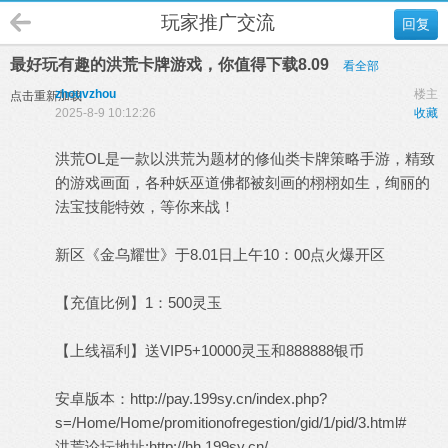
玩家推广交流
回复
最好玩有趣的洪荒卡牌游戏，你值得下载8.09
看全部
zhouvzhou
楼主
点击重新加载
2025-8-9 10:12:26
收藏
洪荒OL是一款以洪荒为题材的修仙类卡牌策略手游，精致
的游戏画面，各种妖巫道佛都被刻画的栩栩如生，绚丽的
法宝技能特效，等你来战！
新区《金乌耀世》于8.01日上午10：00点火爆开区
【充值比例】1：500灵玉
【上线福利】送VIP5+10000灵玉和888888银币
安卓版本：http://pay.199sy.cn/index.php?
s=/Home/Home/promitionofregestion/gid/1/pid/3.html#
洪荒论坛地址:http://hh.199sy.cn/