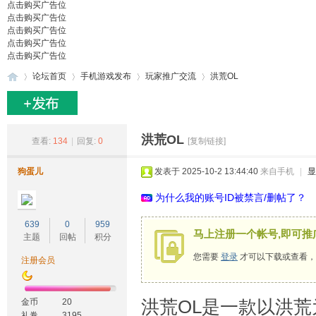
点击购买广告位
点击购买广告位
点击购买广告位
点击购买广告位
点击购买广告位
论坛首页
手机游戏发布
玩家推广交流
洪荒OL
27
»
›
›
›
洪荒OL
查看:
134
|
回复:
0
[复制链接]
狗蛋儿
发表于 2025-10-2 13:44:40
来自手机
|
显
为什么我的账号ID被禁言/删帖了？
639
0
959
马上注册一个帐号,即可推
主题
回帖
积分
您需要
登录
才可以下载或查看，
注册会员
游
洪荒OL是一款以洪
金币
20
礼卷
3195