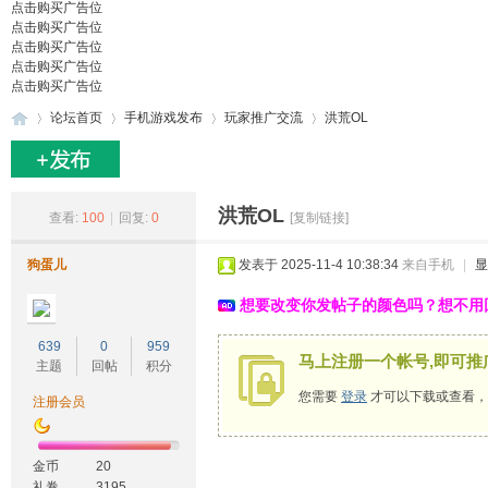
点击购买广告位
点击购买广告位
点击购买广告位
点击购买广告位
点击购买广告位
论坛首页
手机游戏发布
玩家推广交流
洪荒OL
27
»
›
›
›
洪荒OL
查看:
100
|
回复:
0
[复制链接]
狗蛋儿
发表于 2025-11-4 10:38:34
来自手机
|
显
想要改变你发帖子的颜色吗？想不用
639
0
959
马上注册一个帐号,即可推
主题
回帖
积分
您需要
登录
才可以下载或查看，
注册会员
游
金币
20
礼卷
3195