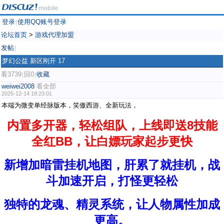
登录
使用QQ账号登录
|
论坛首页
>
游戏代理加盟
发帖
|
梦幻公益 新区刚开 17
看3739
回0
收藏
|
|
weiwei2008
看全部
2025-12-14 18:23:01
本端为微变单经脉版本，笑傲西游、全新玩法，
内置多开器，轻松组队，上线即送8技能
全红BB，让白嫖玩家起步更快
新增加暗雷挂机地图，肝累了就挂机，战
斗加速开启，打怪更轻松
独特的龙魂、精灵系统，让人物属性加成
更高。