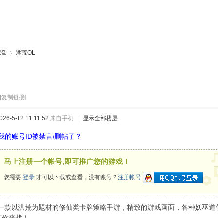
流
洪荒OL
›
[复制链接]
6-5-12 11:11:52
来自手机
|
显示全部楼层
我的账号ID被禁言/删帖了？
马上注册一个帐号,即可推广您的游戏！
您需要
登录
才可以下载或查看，没有账号？
注册帐号
是一款以洪荒为题材的修仙类卡牌策略手游，精致的游戏画面，各种妖巫道
等你来战！