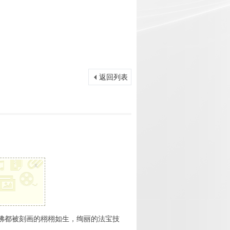
返回列表
x
佛都被刻画的栩栩如生，绚丽的法宝技