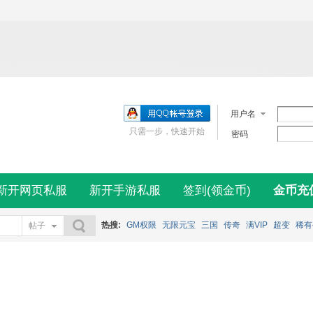
用户名
只需一步，快速开始
密码
新开网页私服
新开手游私服
签到(领金币)
金币充
热搜:
GM权限
无限元宝
三国
传奇
满VIP
超变
稀有
帖子
搜索