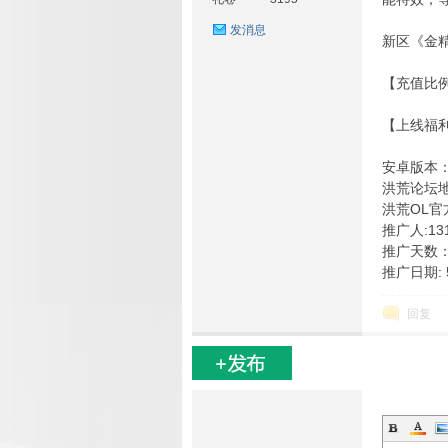
发消息
新区《金精
【充值比例
【上线福利】
戏
安卓版本：http
洪荒论坛地址:h
洪荒OL官方
推广人:13
推广天数：
推广日期: 5
回复
论