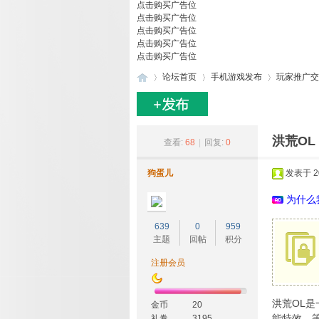
点击购买广告位
点击购买广告位
点击购买广告位
点击购买广告位
点击购买广告位
论坛首页
手机游戏发布
玩家推广交
27
»
›
›
洪荒OL
查看:
68
|
回复:
0
狗蛋儿
发表于 202
为什么
639
0
959
主题
回帖
积分
注册会员
游
洪荒OL
金币
20
能特效，
礼卷
3195