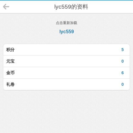
lyc559的资料
点击重新加载
lyc559
积分
5
元宝
0
金币
6
礼卷
0