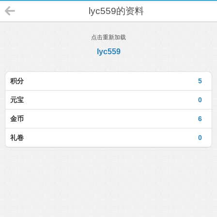
lyc559的资料
点击重新加载
lyc559
积分
5
元宝
0
金币
6
礼卷
0