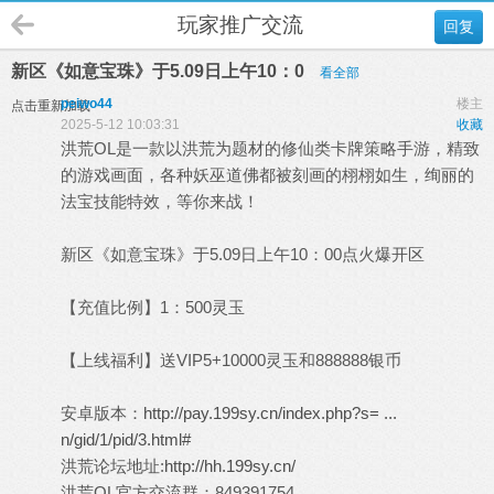
玩家推广交流
回复
新区《如意宝珠》于5.09日上午10：0
看全部
peiwo44
楼主
点击重新加载
2025-5-12 10:03:31
收藏
洪荒OL是一款以洪荒为题材的修仙类卡牌策略手游，精致
的游戏画面，各种妖巫道佛都被刻画的栩栩如生，绚丽的
法宝技能特效，等你来战！
新区《如意宝珠》于5.09日上午10：00点火爆开区
【充值比例】1：500灵玉
【上线福利】送VIP5+10000灵玉和888888银币
安卓版本：
http://pay.199sy.cn/index.php?s= ...
n/gid/1/pid/3.html#
洪荒论坛地址:
http://hh.199sy.cn/
洪荒OL官方交流群：849391754