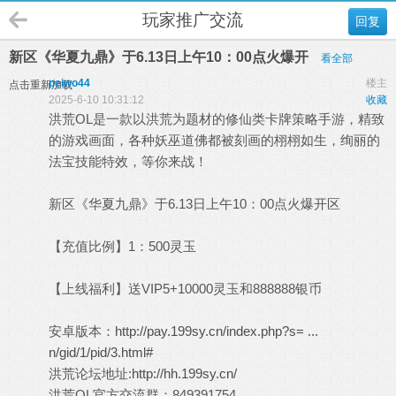
玩家推广交流
回复
新区《华夏九鼎》于6.13日上午10：00点火爆开
看全部
peiwo44
楼主
点击重新加载
2025-6-10 10:31:12
收藏
洪荒OL是一款以洪荒为题材的修仙类卡牌策略手游，精致
的游戏画面，各种妖巫道佛都被刻画的栩栩如生，绚丽的
法宝技能特效，等你来战！
新区《华夏九鼎》于6.13日上午10：00点火爆开区
【充值比例】1：500灵玉
【上线福利】送VIP5+10000灵玉和888888银币
安卓版本：
http://pay.199sy.cn/index.php?s= ...
n/gid/1/pid/3.html#
洪荒论坛地址:
http://hh.199sy.cn/
洪荒OL官方交流群：849391754