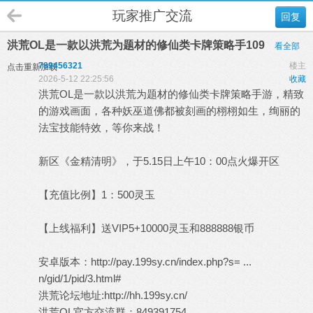
玩家推广交流
回复
洪荒OL是一款以洪荒为题材的修仙类卡牌策略手109
看全部
789456321
楼主
点击重新加载
2026-5-12 22:25:56
收藏
洪荒OL是一款以洪荒为题材的修仙类卡牌策略手游，精致
的游戏画面，各种妖巫道佛都被刻画的栩栩如生，绚丽的
法宝技能特效，等你来战！
新区《金精清明》，于5.15日上午10：00点火爆开区
【充值比例】1：500灵玉
【上线福利】送VIP5+10000灵玉和888888银币
安卓版本：
http://pay.199sy.cn/index.php?s=
...
n/gid/1/pid/3.html#
洪荒论坛地址:
http://hh.199sy.cn/
洪荒OL官方交流群：849391754