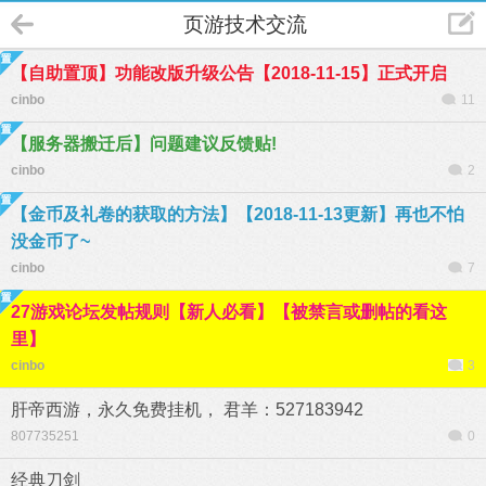
页游技术交流
【自助置顶】功能改版升级公告【2018-11-15】正式开启
cinbo
11
【服务器搬迁后】问题建议反馈贴!
cinbo
2
【金币及礼卷的获取的方法】【2018-11-13更新】再也不怕
没金币了~
cinbo
7
27游戏论坛发帖规则【新人必看】【被禁言或删帖的看这
里】
cinbo
3
肝帝西游，永久免费挂机， 君羊：527183942
807735251
0
经典刀剑