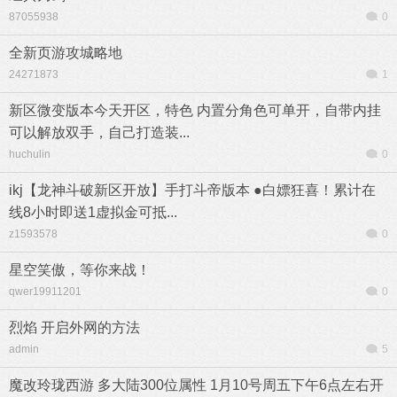
87055938
0
全新页游攻城略地
24271873
1
新区微变版本今天开区，特色 内置分角色可单开，自带内挂
可以解放双手，自己打造装...
huchulin
0
ikj【龙神斗破新区开放】手打斗帝版本 ●白嫖狂喜！累计在
线8小时即送1虚拟金可抵...
z1593578
0
星空笑傲，等你来战！
qwer19911201
0
烈焰 开启外网的方法
admin
5
魔改玲珑西游 多大陆300位属性 1月10号周五下午6点左右开